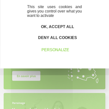
This site uses cookies and
gives you control over what you
Contactez-nous !
Cliquez ici
want to activate
OK, ACCEPT ALL
DENY ALL COOKIES
Créateurs
Trouvez à qui vous adresser
PERSONALIZE
Créateurs, repreneurs, vos interlocuteurs en
région.
En savoir plus
Parrainage