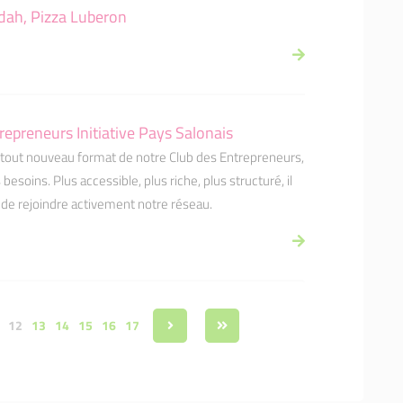
ddah, Pizza Luberon
epreneurs Initiative Pays Salonais
out nouveau format de notre Club des Entrepreneurs,
soins. Plus accessible, plus riche, plus structuré, il
de rejoindre activement notre réseau.
12
13
14
15
16
17