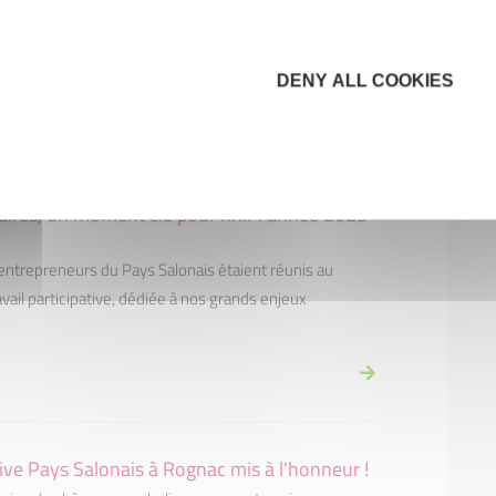
 marraines IPS
e des parrains et marraines IPS au Restaurant Lou
DENY ALL COOKIES
aires, un moment clé pour finir l'année 2023
 entrepreneurs du Pays Salonais étaient réunis au
ail participative, dédiée à nos grands enjeux
tive Pays Salonais à Rognac mis à l'honneur !